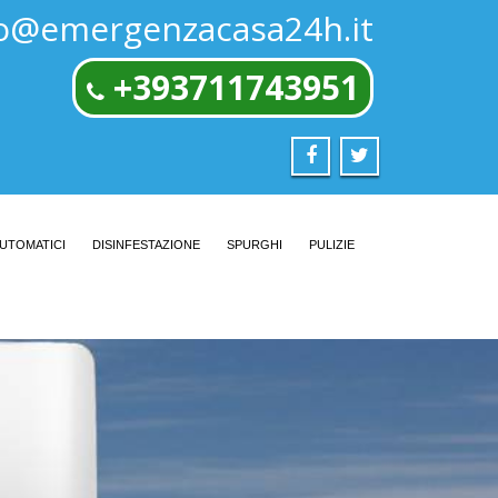
fo@emergenzacasa24h.it
+393711743951
AUTOMATICI
DISINFESTAZIONE
SPURGHI
PULIZIE