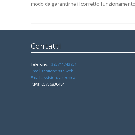
modo da garantirne il corretto funzionamento
Contatti
Telefono:
+393711743951
Email gestione sito web
Email assistenza tecnica
P.Iva: 05756830484