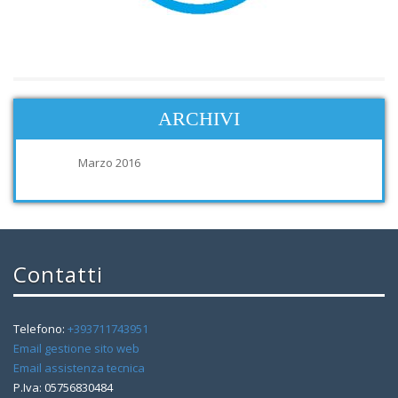
ARCHIVI
Marzo 2016
Contatti
Telefono:
+393711743951
Email gestione sito web
Email assistenza tecnica
P.Iva: 05756830484