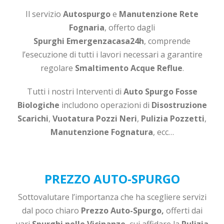
Il servizio
Autospurgo
e
Manutenzione Rete
Fognaria
, offerto dagli
Spurghi
Emergenzacasa24h
, comprende
l’esecuzione di tutti i lavori necessari a garantire
regolare
Smaltimento Acque Reflue
.
Tutti i nostri Interventi di
Auto Spurgo Fosse
Biologiche
includono operazioni di
Disostruzione
Scarichi
,
Vuotatura Pozzi Neri
,
Pulizia Pozzetti
,
Manutenzione Fognatura
, ecc…
PREZZO AUTO-SPURGO
Sottovalutare l’importanza che ha scegliere servizi
dal poco chiaro
Prezzo Auto-Spurgo,
offerti dai
vari
Spurghi nelle Vicinanze
, cui affidare la
Pulizia