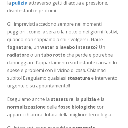
la
pulizia
attraverso getti di acqua a pressione,
disinfestanti e profumi.
Gli imprevisti accadono sempre nei momenti
peggiori , come la sera o la notte o nei giorni festivi,
quando non sappiamo a chi rivolgersi . Hai le
fognature
, un
water o lavabo intasato
? Un
radiatore
o un
tubo rotto
che perde e potrebbe
danneggiare l’appartamento sottostante causando
spese e problemi con il vicino di casa. Chiamaci
subito! Eseguiamo qualsiasi
stasatura
e intervento
urgente o su appuntamento!!
Eseguiamo anche la
stasatura
, la
pulizia
e la
normalizzazione
delle
fosse biologiche
con
apparecchiatura dotata della migliore tecnologia.
Gli interventi sono eseguiti da
personale