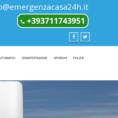
fo@emergenzacasa24h.it
+393711743951
AUTOMATICI
DISINFESTAZIONE
SPURGHI
PULIZIE