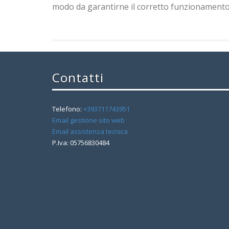
modo da garantirne il corretto funzionamento
Contatti
Telefono:
+393711743951
Email gestione sito web
Email assistenza tecnica
P.Iva: 05756830484