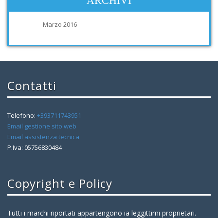
ARCHIVI
Marzo 2016
Contatti
Telefono:
+393711743951
Email gestione sito web
Email assistenza tecnica
P.Iva: 05756830484
Copyright e Policy
Tutti i marchi riportati appartengono ia leggittimi proprietari.