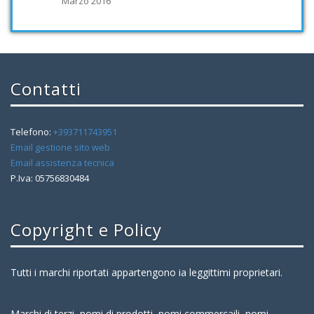
Marzo 2016
Contatti
Telefono:
+393711743951
Email gestione sito web
Email assistenza tecnica
P.Iva: 05756830484
Copyright e Policy
Tutti i marchi riportati appartengono ia leggittimi proprietari.
Marchi di terzi, nomi di prodotti, nomi commercaili, nomi