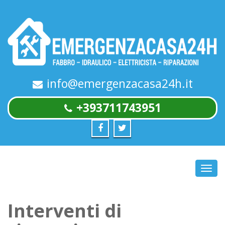
info@emergenzacasa24h.it
+393711743951
Toggl
navig
Interventi di