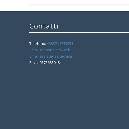
Contatti
Telefono:
+393711743951
Email gestione sito web
Email assistenza tecnica
P.Iva: 05756830484